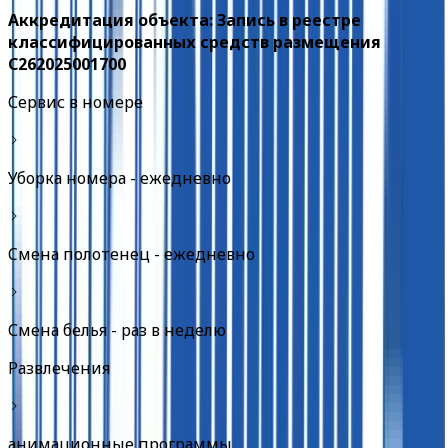
Аккредитация объекта: Запись в реестре
классифицированных средств размещения
С262025001700
Сервис в номере
Уборка номера - ежедневно
Cмена полотенец - ежедневно
Смена белья - раз в неделю
Развлечения
анимационные программы