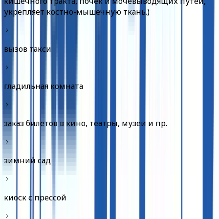
кишечного тракта, почек и мочевыводящих путей,
укрепляет костно-мышечную ткань.)
вызов такси
гладильная комната
заказ билетов в кино, театры, музеи и пр.
зимний сад
киоск с прессой