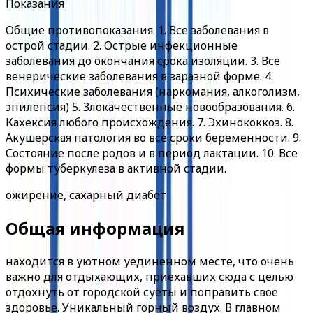
Показания
Общие противопоказания. 1. Все заболевания в
острой стадии. 2. Острые инфекционные
заболевания до окончания срока изоляции. 3. Все
венерические заболевания в заразной форме. 4.
Психические заболевания (наркомания, алкоголизм,
эпилепсия) 5. Злокачественные новообразования. 6.
Кахексия любого происхождения. 7. Эхинококкоз. 8.
Акушерская патология во все сроки беременности. 9.
Состояние после родов и в период лактации. 10. Все
формы туберкулеза в активной стадии.
ожирение, сахарный диабет
Общая информация
находится в уютном уединенном месте, что очень
важно для отдыхающих, приехавших сюда с целью
отдохнуть от городской суеты и поправить свое
здоровье. Уникальный горный воздух. В главном