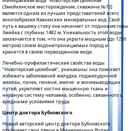
Минеральная вода "Новотерская целебная"
(Змейкинское месторождение, скважина №72)
является одним из лучших представителей всего
многообразия Кавказских минеральных вод. Свой
путь к вашему столу она начинает от подножия горы
Змейка с глубины 1482 м. Уникальность этой воды
заключается в том, что она укрыта мощным (до 1250
метров) слоем водонепроницаемых пород и
хранится в своем первозданном виде.
Лечебно-профилактические свойства воды
"Новотерская целебная", уникальны: она помогает
избежать заболеваний желудка, поджелудочной
железы, почек, печени, желче- и мочевыводящих
путей; укрепляет костно-мышечную ткань и
нервную систему человека, особенно, связанного с
вредными условиями труда.
Центр доктора Бубновского
Новый авторский центр доктора Бубновского
открывает свои двери в Минеральных Водах.