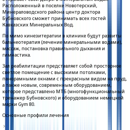
Расположенный в поселке Новотерский,
Минераловодского района центр доктора
Бубновского сможет принимать всех гостей
Кавказских Минеральных Вод.
По мимо кинезитерапии в клинике будут развиты
бальнеотерапия (лечение минеральными водами),
массаж, постановка правильного дыхания и
гимнастика.
Зал реабилитации представляет собой просторное
светлое помещение с высокими потолками,
панорамными окнами с прекрасным видом на пруд,
а также новым, современным оборудованием,
которое представлено МТБ (многофункциональный
тренажер Бубновского) и оборудованием немецкой
марки Gym 80.
Основные профили лечения