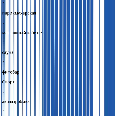
парикмахерская
массажный кабинет
сауна
фитобар
Спорт
аквааэробика