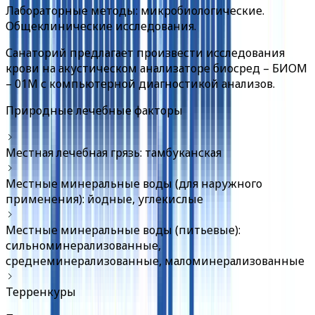
Лабораторные методы: микробиологические.
Общеклинические исследования.
Санаторий предлагает произвести исследования
крови на акустическом анализаторе биосред – БИОМ
– 01М с компьютерной диагностикой анализов.
Природные лечебные факторы
Местная лечебная грязь: тамбуканская
Местные минеральные воды (для наружного
применения): йодные, углекислые
Местные минеральные воды (питьевые):
сильноминерализованные,
среднеминерализованные, маломинерализованные
Терренкуры