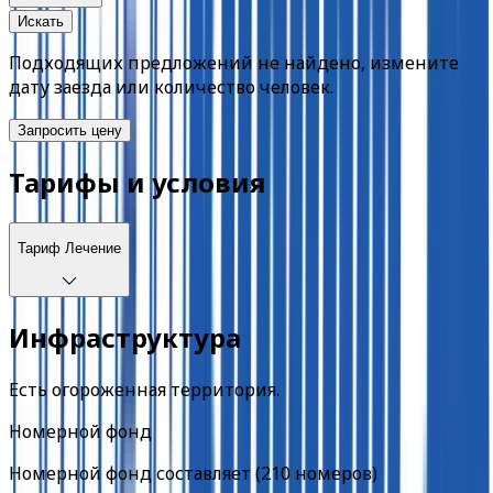
Искать
Подходящих предложений не найдено, измените
дату заезда или количество человек.
Запросить цену
Тарифы и условия
Тариф
Лечение
Инфраструктура
Есть огороженная территория.
Номерной фонд
Номерной фонд составляет (210 номеров)