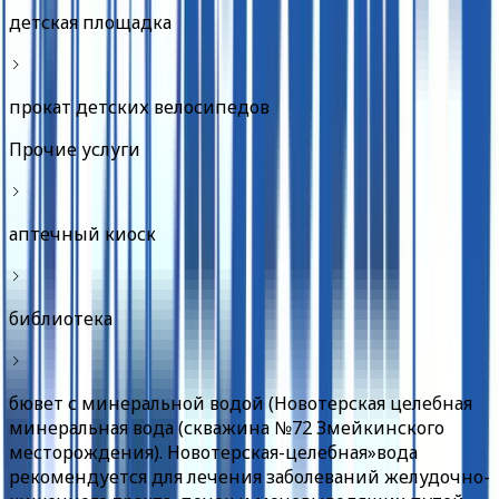
детская площадка
прокат детских велосипедов
Прочие услуги
аптечный киоск
библиотека
бювет с минеральной водой (Новотерская целебная
минеральная вода (скважина №72 Змейкинского
месторождения). Новотерская-целебная»вода
рекомендуется для лечения заболеваний желудочно-