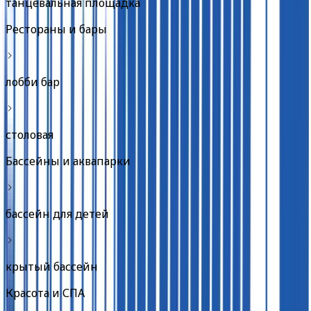
танцевальная площадка
Рестораны и бары
лобби бар
столовая
Бассейны и аквапарки
бассейн для детей
крытый бассейн
Красота и СПА