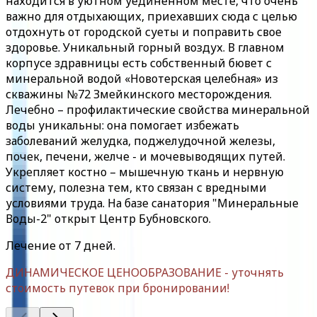
находится в уютном уединенном месте, что очень
важно для отдыхающих, приехавших сюда с целью
отдохнуть от городской суеты и поправить свое
здоровье. Уникальный горный воздух. В главном
корпусе здравницы есть собственный бювет с
минеральной водой «Новотерская целебная» из
скважины №72 Змейкинского месторождения.
Лечебно – профилактические свойства минеральной
воды уникальны: она помогает избежать
заболеваний желудка, поджелудочной железы,
почек, печени, желче - и мочевыводящих путей.
Укрепляет костно – мышечную ткань и нервную
систему, полезна тем, кто связан с вредными
условиями труда. На базе санатория "Минеральные
Воды-2" открыт Центр Бубновского.
Лечение от 7 дней.
ДИНАМИЧЕСКОЕ ЦЕНООБРАЗОВАНИЕ - уточнять
стоимость путевок при бронировании!