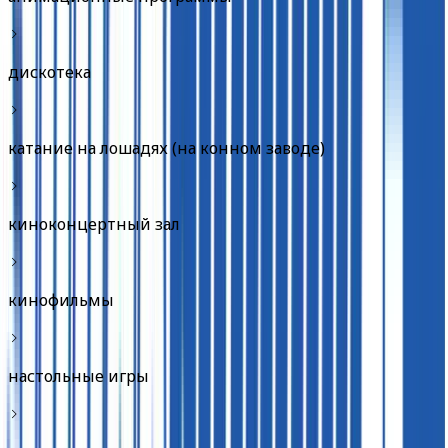
дискотека
катание на лошадях (на конном заводе)
киноконцертный зал
кинофильмы
настольные игры