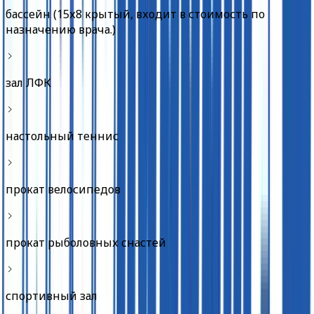
бассейн (15х8 крытый, входит в стоимость по
назначению врача.)
зал ЛФК
настольный теннис
прокат велосипедов
прокат рыболовных снастей
спортивный зал