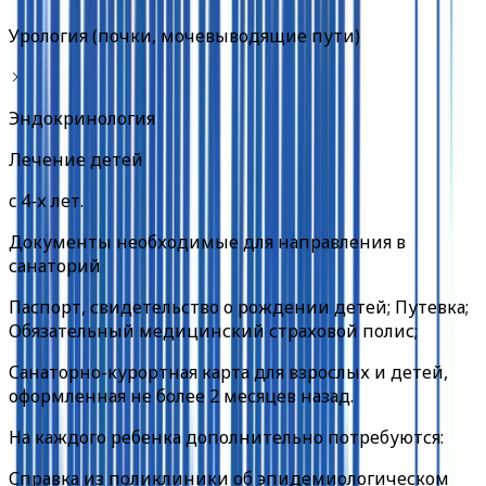
Урология (почки, мочевыводящие пути)
Эндокринология
Лечение детей
c
4-х лет
.
Документы необходимые для направления в
санаторий
Паспорт, свидетельство о рождении детей; Путевка;
Обязательный медицинский страховой полис;
Санаторно-курортная карта для взрослых и детей,
оформленная не более 2 месяцев назад.
На каждого ребенка дополнительно потребуются:
Справка из поликлиники об эпидемиологическом