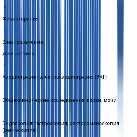
Физиотерапия
Электролечение
Диагностика
Кардиография: электрокардиография (ЭКГ)
Общеклинические исследования: крови, мочи
Эндоскопия: гастроскопия, ректороманоскопия
(ректоскопия)