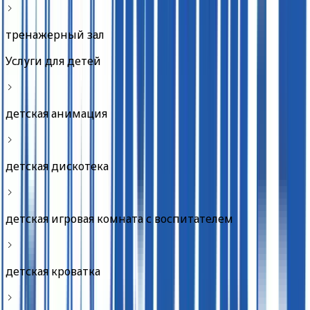
тренажерный зал
Услуги для детей
детская анимация
детская дискотека
детская игровая комната с воспитателем
детская кроватка