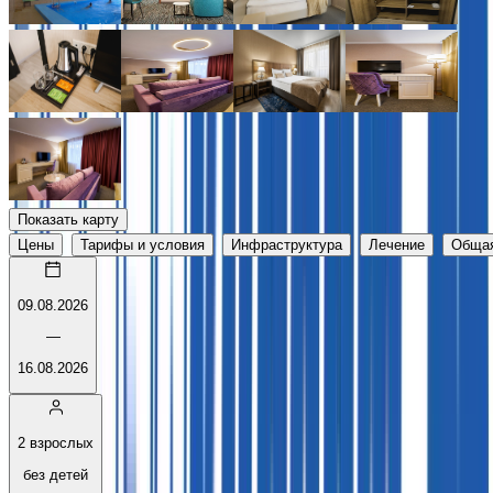
Показать карту
Цены
Тарифы и условия
Инфраструктура
Лечение
Обща
09.08.2026
—
16.08.2026
2 взрослых
без детей