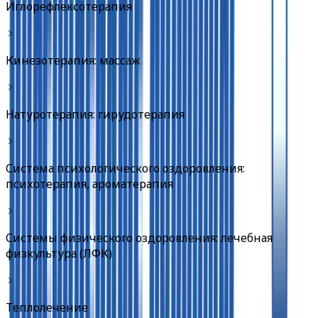
Иглорефлексотерапия
Кинезотерапия: массаж
Натуротерапия: гирудотерапия
Система психологического оздоровления:
психотерапия, ароматерапия
Системы физического оздоровления: лечебная
физкультура (ЛФК)
Теплолечение