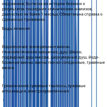
окружении; Выписка из истории болезни о
результатах последних клинических анализов,
давностью не более 1 месяца; Обязательна справка о
сделанных прививках.
Виды лечения
Водолечение: минеральные ванны,
гинекологические орошения, душ Шарко,
подводный душ-массаж, циркулярный душ, йодо-
бромные ванны, ванны пенно-солодковые, травяные
ванны
Грязелечение: грязевые тампоны, грязевые
аппликации, электрогрязелечение