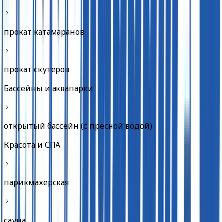
прокат катамаранов
прокат скутеров
Бассейны и аквапарки
открытый бассейн (с пресной водой)
Красота и СПА
парикмахерская
сауна