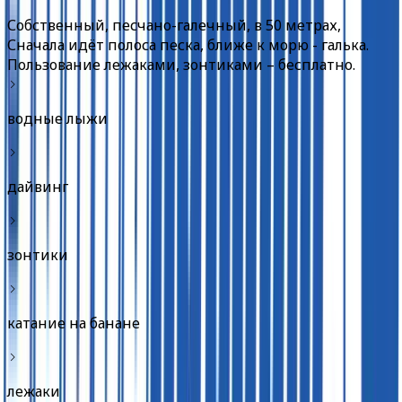
Собственный, песчано-галечный, в 50 метрах,
Сначала идёт полоса песка, ближе к морю - галька.
Пользование лежаками, зонтиками – бесплатно.
водные лыжи
дайвинг
зонтики
катание на банане
лежаки