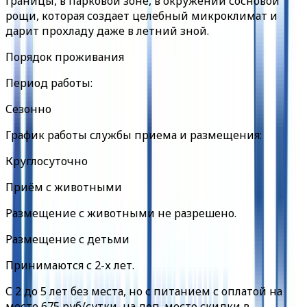
границы, в парковой зоне, в окружении сосновой
рощи, которая создает целебный микроклимат и
дарит прохладу даже в летний зной.
Порядок проживания
Период работы:
Сезонно
График работы службы приема и размещения:
Круглосуточно
Приём с животными
Размещение с животными не разрешено.
Размещение с детьми
Принимаются с 2-х лет.
С 2 до 5 лет без места, но с питанием с оплатой на
месте 675 руб/сутки, на доп. место скидки в