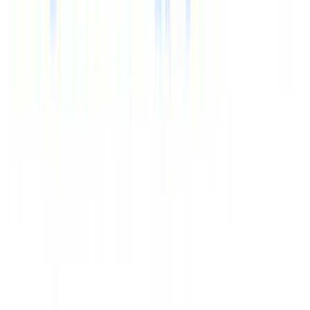
Время (Мск)
18:06
Курсы валют
€
97.68
$
84.63
Время (Мск)
18:06
Официальный сайт – туроператор «Здравкурорт»,
2000-
2026