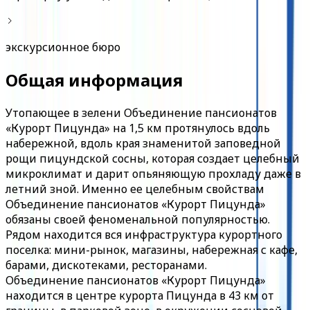
экскурсионное бюро
Общая информация
Утопающее в зелени Объединение пансионатов
«Курорт Пицунда» на 1,5 км протянулось вдоль
набережной, вдоль края знаменитой заповедной
рощи пицундской сосны, которая создает целебный
микроклимат и дарит опьяняющую прохладу даже в
летний зной. Именно ее целебным свойствам
Объединение пансионатов «Курорт Пицунда»
обязаны своей феноменальной популярностью.
Рядом находится вся инфраструктура курортного
поселка: мини-рынок, магазины, набережная с кафе,
барами, дискотеками, ресторанами.
Объединение пансионатов «Курорт Пицунда»
находится в центре курорта Пицунда в 43 км от