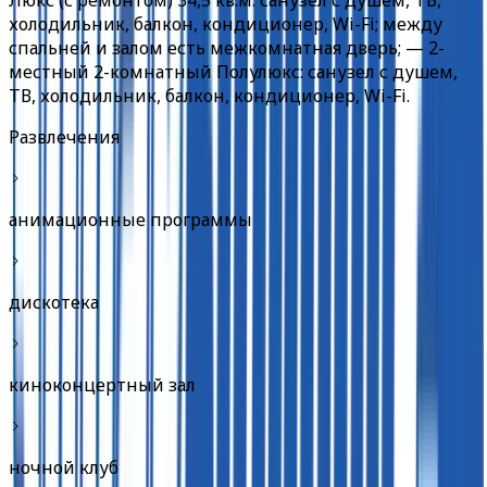
Люкс (с ремонтом) 34,5 кв.м: санузел с душем, ТВ,
холодильник, балкон, кондиционер, Wi-Fi; между
спальней и залом есть межкомнатная дверь; — 2-
местный 2-комнатный Полулюкс: санузел с душем,
ТВ, холодильник, балкон, кондиционер, Wi-Fi.
Развлечения
анимационные программы
дискотека
киноконцертный зал
ночной клуб