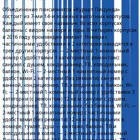
Объединение пансионатов «Курорт Пицунда»
состоит из 7-ми 14-и этажных высотных корпусов.
Каждый имеет свое название. Во всех корпусах
балконы с видом на море и горы. В четырех корпусах
в 2016 году произведен ремонт. Номера с
частичными удобствами и 2 категории находятся в
трех других корпусах. — 2-местный 1-комнатный
номер с удобствами 1 категории (с ремонтом):
санузел с душем, кондиционер, ТВ, холодильник,
балкон, Wi-Fi; — 2-местный 1-комнатный номер с
удобствами 2 категории (без ремонта): санузел с
ванной, кондиционер, ТВ, холодильник, балкон, Wi-
Fi; — 2-местный 1-комнатный номер с удобствами 3
категории (с ремонтом) 12 кв.м: санузел с душем,
кондиционер, ТВ, холодильник, без балкона, Wi-Fi; —
2-местный 1-комнатный номер с частичными
удобствами (без ремонта) 12 кв.м: умывальник в
номере, туалет, душ — на этаже, балкон. ТВ и
холодильник в холле; — 2-местный 2-комнатный