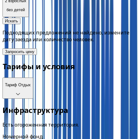
2 взрослых
без детей
Искать
Подходящих предложений не найдено, измените
дату заезда или количество человек.
Запросить цену
Тарифы и условия
Тариф
Отдых
Инфраструктура
Есть огороженная территория.
Номерной фонд