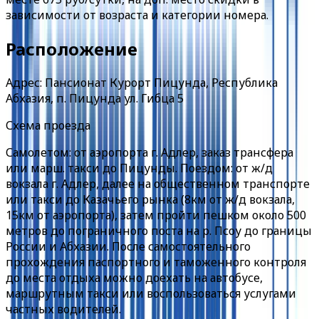
зависимости от возраста и категории номера.
Расположение
Адрес: Пансионат Курорт Пицунда, Республика
Абхазия, п. Пицунда ул. Гибца 5
Схема проезда
Самолетом: от аэропорта г. Адлер, заказ трансфера
или марш. такси до Пицунды. Поездом: от ж/д
вокзала г. Адлер, далее на общественном транспорте
или такси до Казачьего рынка (8км от ж/д вокзала,
15км от аэропорта), затем пройти пешком около 500
метров до пограничного поста на р. Псоу до границы
России и Абхазии. После самостоятельного
прохождения паспортного и таможенного контроля
до места отдыха можно доехать на автобусе,
маршрутным такси или воспользоваться услугами
частных водителей.