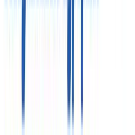
435 ГК РФ, cт. 437 ГК РФ)
ООО «Здравкурорт»
ИНН 7718732821
ООО «Объединенные курорты»
ИНН 7710576419
Реестровые номера»
РТО 003063
РТА 0019281
Курсы валют
€
97.68
$
84.63