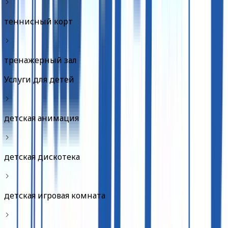
теннисный корт
тренажерный зал
Услуги для детей
детская анимация
детская дискотека
детская игровая комната