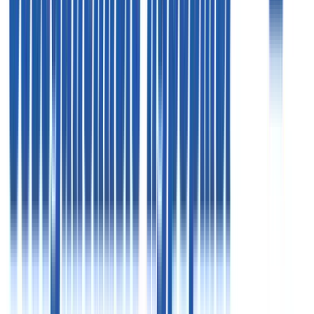
09:00 - 19:00
Пт
09:00 - 18:00
Пн - Чт
09:00 - 19:00
Пт
09:00 - 18:00
Офис в Москве
125124, г. Москва, 3-я ул. Ямского поля, д. 2 корп. 12
«Белорусская» (7 минут)
Схема проезда
Цены, указанные на сайте, предоставлены для
ознакомления и не являются публичной офертой (ст.