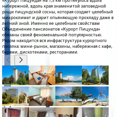
«Курорт Пицунда» на 1,5 км протянулось вдоль
набережной, вдоль края знаменитой заповедной
рощи пицундской сосны, которая создает целебный
микроклимат и дарит опьяняющую прохладу даже в
летний зной. Именно ее целебным свойствам
Объединение пансионатов «Курорт Пицунда»
обязаны своей феноменальной популярностью.
Рядом находится вся инфраструктура курортного
поселка: мини-рынок, магазины, набережная с кафе,
барами, дискотеками, ресторанами.