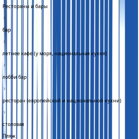
Рестораны и бары
бар
летнее кафе (у моря, национальная кухня)
лобби бар
ресторан (европейской и национальной кухни)
столовая
Пляж