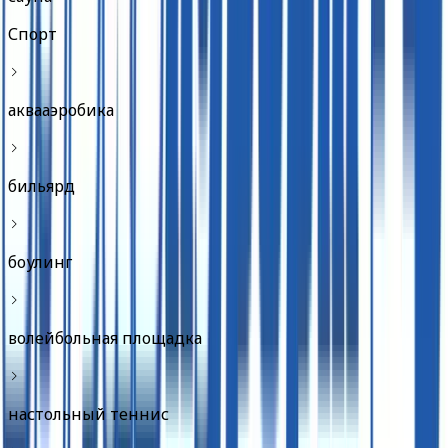
Спорт
аквааэробика
бильярд
боулинг
волейбольная площадка
настольный теннис