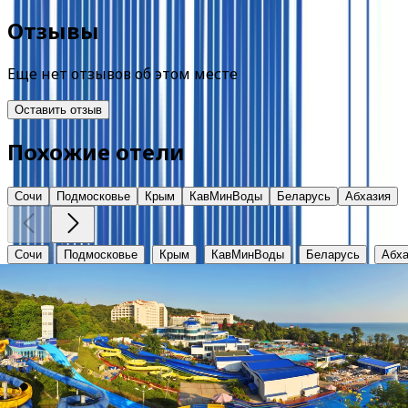
Отзывы
Еще нет отзывов об этом месте
Оставить отзыв
Похожие отели
Сочи
Подмосковье
Крым
КавМинВоды
Беларусь
Абхазия
Сочи
Подмосковье
Крым
КавМинВоды
Беларусь
Абха
Аквалоо
Краснодарский край, г. Сочи, ЛОО, ул. Декабристов, 78 
от
3100
₽