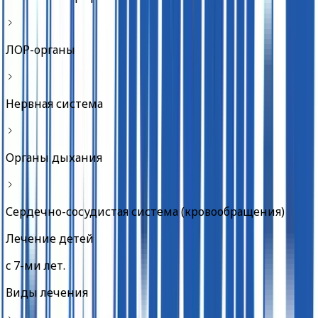
ЛОР-органы
Нервная система
Органы дыхания
Сердечно-сосудистая система (кровообращения)
Лечение детей
c
7-ми лет
.
Виды лечения