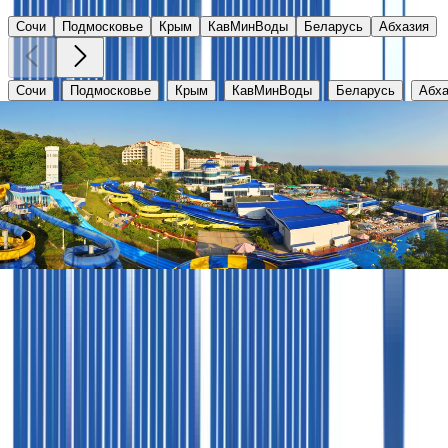
Сочи
Подмосковье
Крым
КавМинВоды
Беларусь
Абхазия
Сочи
Подмосковье
Крым
КавМинВоды
Беларусь
Абха
Аквалоо
Краснодарский край, г. Сочи, ЛОО, ул. Декабристов, 78 
от
3100
₽
Клиентам
Важная
информация
Документы
Акции
Оплата
Подарочный
сертификат
Агентам