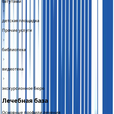
батутами
детская площадка
Прочие услуги
библиотека
видеотека
экскурсионное бюро
Лечебная база
Основные профили лечения