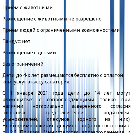
Приём с животными
Размещение с животными не разрешено.
Приём людей с ограниченными возможностями
Пандус: нет.
Размещение с детьми
Без ограничений.
Дети до 4-х лет размещаются бесплатно с оплатой
ком. услуг в кассу санатория.
С 1 января 2021 года дети до 14 лет могут
размещаться с сопровождающими только при
наличии нотариально заверенного согласия
законных представителей: родителей,
усыновителей, опекунов (одного из них).
Необходимо наличие документов (в соответствии с
п. 2.6 Приказа Министерства здравоохранения и