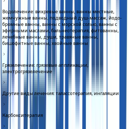
Водолечение: вихревые ванны, ванны местные,
жемчужные ванны, подводный душ-массаж, йодо-
бромные ванны, ванны с морской солью, ванны с
эфирными маслами, бальнеотерапия, фитованны,
лечебные ванны, души, травяные ванны,
бишофитные ванны, хвойные ванны
Грязелечение: грязевые аппликации,
электрогрязелечение
Другие виды лечения: талассотерапия, ингаляции
Карбокситерапия