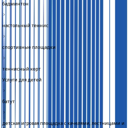
бадминтон
настольный теннис
спортивные площадки
теннисный корт
Услуги для детей
батут
детская игровая площадка с качелями, лестницами и