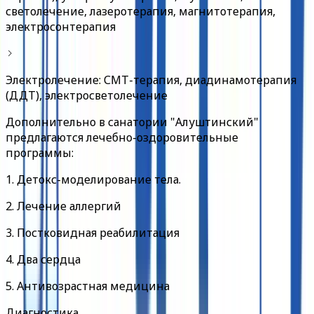
светолечение, лазеротерапия, магнитотерапия,
электросонтерапия
Электролечение: СМТ-терапия, диадинамотерапия
(ДДТ), электросветолечение
Дополнительно в санатории "Алуштинский"
предлагаются лечебно-оздоровительные
программы:
1. Детокс-моделирование тела.
2. Лечение аллергий
3. Постковидная реабилитация
4. Два сердца
5. Антивозрастная медицина
Диагностика