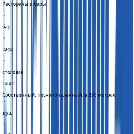
Рестораны и бары
бар
кафе
столовая
Пляж
Собственный, песчано-галечный, в 350 метрах.
душ