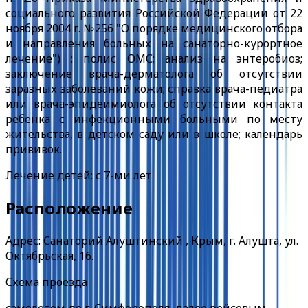
социального развития Российской Федерации от 22
ноября 2004 г. №256 "О порядке медицинского отбора
и направления больных на санаторно-курортное
лечение") : полис ОМС; анализ на энтеробиоз;
заключение врача-дерматолога об отсутствии
заразных заболеваний кожи; справка врача-педиатра
или врача-эпидеимиолога об отсутствии контакта
ребенка с инфекционными больными по месту
жительства, в детском саду или в школе; календарь
прививок.
Лечение детей:
с
7-ми лет
Расположение
Адрес: Санаторий Алуштинский , Крым, г. Алушта, ул.
Октябрьская, 16.
Схема проезда
самолетом до г. Симферополя, далее рейсовым