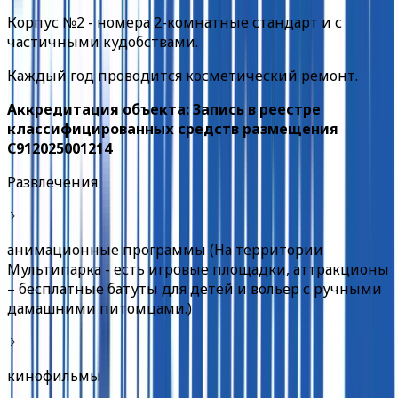
Корпус №2 - номера 2-комнатные стандарт и с
частичными кудобствами.
Каждый год проводится косметический ремонт.
Аккредитация объекта: Запись в реестре
классифицированных средств размещения
С912025001214
Развлечения
анимационные программы (На территории
Мультипарка - есть игровые площадки, аттракционы
– бесплатные батуты для детей и вольер с ручными
дамашними питомцами.)
кинофильмы