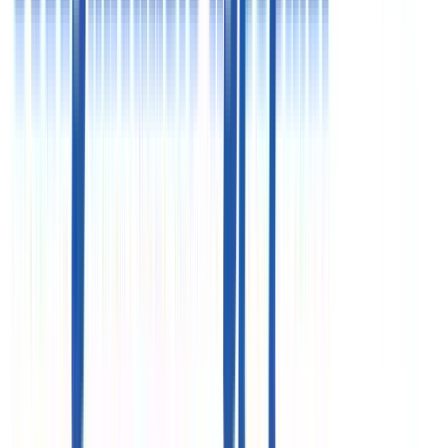
Пт
09:00 - 18:00
Офис в Москве
125124, г. Москва, 3-я ул. Ямского поля, д. 2 корп. 12
«Белорусская» (7 минут)
Схема проезда
Цены, указанные на сайте, предоставлены для
ознакомления и не являются публичной офертой (ст.
435 ГК РФ, cт. 437 ГК РФ)
ООО «Здравкурорт»
ИНН 7718732821
ООО «Объединенные курорты»
ИНН 7710576419