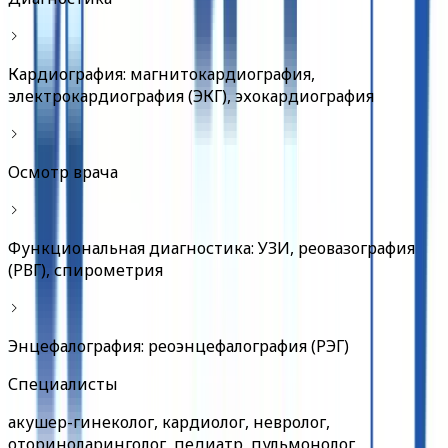
Кардиография: магнитокардиография,
электрокардиография (ЭКГ), эхокардиография
Осмотр врача
Функциональная диагностика: УЗИ, реовазография
(РВГ), спирометрия
Энцефалография: реоэнцефалография (РЭГ)
Специалисты
акушер-гинеколог, кардиолог, невролог,
оториноларинголог, педиатр, пульмонолог,