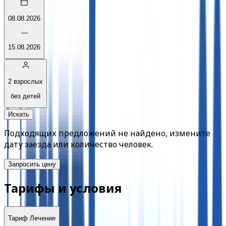
08.08.2026
—
15.08.2026
2 взрослых
без детей
Искать
Подходящих предложений не найдено, измените
дату заезда или количество человек.
Запросить цену
Тарифы и условия
Тариф
Лечение