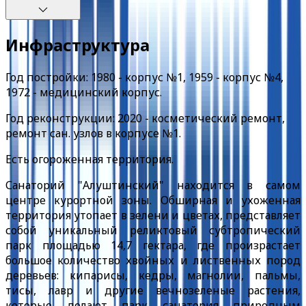
Инфраструктура
Год постройки: 1980 - корпус №1, 1959 - корпус №4,
1972 - медицинский корпус.
Год реконструкции: 2020 - косметический ремонт,
ремонт сан. узлов в корпусе №1.
Есть огороженная территория.
Санаторий "Алуштинский" находится в самом
центре курортной зоны. Обширная и ухоженная
территория утопает в зелени и цветах, представляет
собой уникальный реликтовый субтропический
парк площадью 14,7 гектара, где произрастает
большое количество хвойных и лиственных пород
деревьев: кипарисы, кедры, магнолии, пальмы,
тисы, лавр и другие вечнозеленые растения,
которые делают парк санатория природным