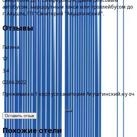
автобусом, маршрутным такси или троллейбусом до
г. Алушта, ГП "Санаторий "Алуштинский".
Отзывы
Галина
3.4
02.06.2022
Проживала в 1 корпусе санатория Алуштинский.ну очен
Оставить отзыв
Похожие отели