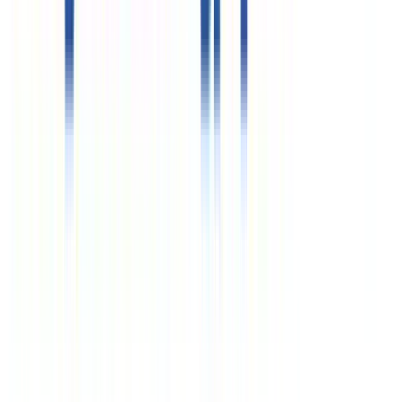
Реестровые номера»
РТО 003063
РТА 0019281
Курсы валют
€
96.88
$
83.85
Время (Мск)
15:29
Курсы валют
€
96.88