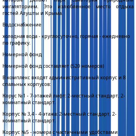
ингаляторием. Это излюбленное место отдыха
гостей Алушты и Крыма.
Водоснабжение
холодная вода - круглосуточно, горячая - ежедневно
по графику.
Номерной фонд
Номерной фонд составляет (520 номеров)
В комплекс входят административный корпус и 8
спальных корпусов:
Корус №1 - 7-этажей лифт: 2-местный стандарт, 2-
комнатный стандарт.
Корпус № 3,4 - 4-этажа: 2-местный стандарт, 2-
комнатный стандарт.
Корпус №5 - номера с частичными удобствами