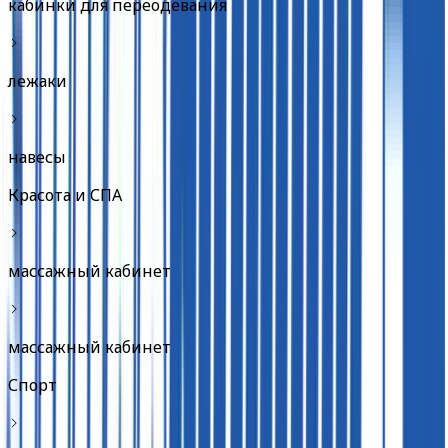
кабинки для переодевания
лежаки
навесы
Красота и СПА
массажный кабинет
массажный кабинет
Спорт