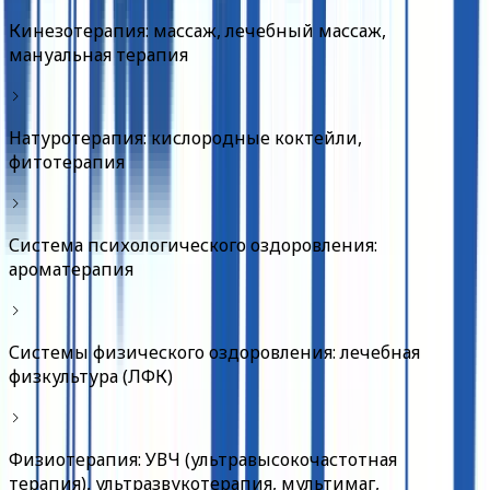
Кинезотерапия: массаж, лечебный массаж,
мануальная терапия
Натуротерапия: кислородные коктейли,
фитотерапия
Система психологического оздоровления:
ароматерапия
Системы физического оздоровления: лечебная
физкультура (ЛФК)
Физиотерапия: УВЧ (ультравысокочастотная
терапия), ультразвукотерапия, мультимаг,