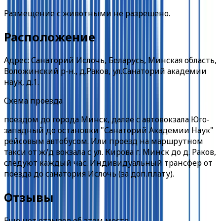
Размещение с животными не разрешено.
Расположение
Адрес: Санаторий Ислочь, Беларусь, Минская область,
Воложинский р-н., д.Раков, ул.Санаторий академии
наук, д.1.
Схема проезда
поездом до города Минск, далее с автовокзала Юго-
западный до остановки "Санаторий Академии Наук"
рейсовым автобусом. Или проезд на маршрутном
такси от ж/д вокзала с ул. Кирова г. Минск до д. Раков,
следуют каждый час. Индивидуальный трансфер от
поезда до санатория Ислочь (за доп.плату).
Отзывы
Еще нет отзывов об этом месте