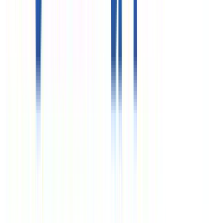
ООО «Объединенные курорты»
ИНН 7710576419
Реестровые номера»
РТО 003063
РТА 0019281
Курсы валют
€
96.88
$
83.85
Время (Мск)
11:14