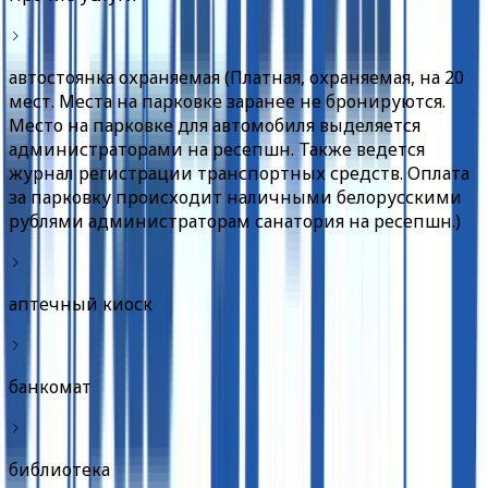
автостоянка охраняемая (Платная, охраняемая, на 20
мест. Места на парковке заранее не бронируются.
Место на парковке для автомобиля выделяется
администраторами на ресепшн. Также ведется
журнал регистрации транспортных средств. Оплата
за парковку происходит наличными белорусскими
рублями администраторам санатория на ресепшн.)
аптечный киоск
банкомат
библиотека