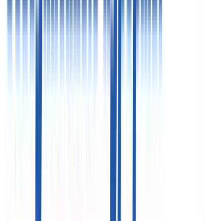
Пн - Чт
09:00 - 19:00
Пт
09:00 - 18:00
Офис в Москве
125124, г. Москва, 3-я ул. Ямского поля, д. 2 корп. 12
«Белорусская» (7 минут)
Схема проезда
Цены, указанные на сайте, предоставлены для
ознакомления и не являются публичной офертой (ст.
435 ГК РФ, cт. 437 ГК РФ)
ООО «Здравкурорт»
ИНН 7718732821