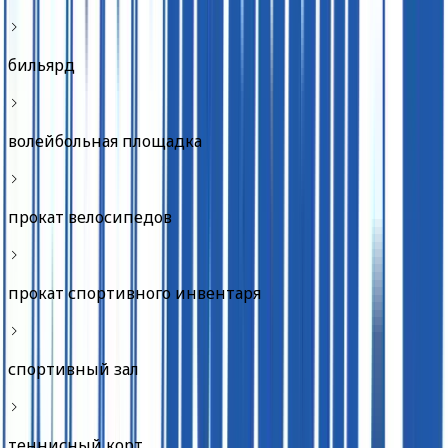
бильярд
волейбольная площадка
прокат велосипедов
прокат спортивного инвентаря
спортивный зал
теннисный корт