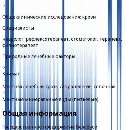
Общеклинические исследования: крови
Специалисты
невролог, рефлексотерапевт, стоматолог, терапевт,
физиотерапевт
Природные лечебные факторы
Климат
Местная лечебная грязь: сапропелевая, сопочная
Местные минеральные воды (питьевые)
Общая информация
Государственное предприятие Беларуси