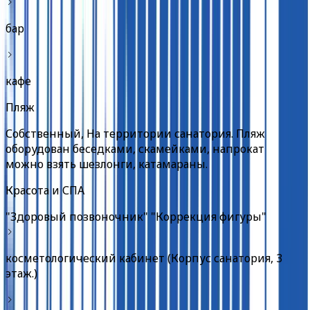
бар
кафе
Пляж
Собственный, На территории санатория. Пляж
оборудован беседками, скамейками, напрокат
можно взять шезлонги, катамараны.
Красота и СПА
"Здоровый позвоночник" "Коррекция фигуры"
косметологический кабинет (Корпус санатория, 3
этаж.)