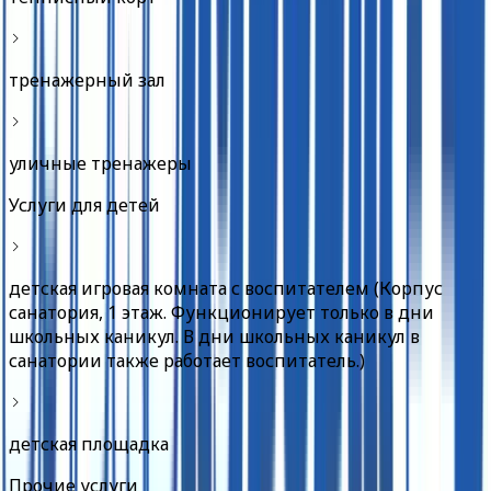
тренажерный зал
уличные тренажеры
Услуги для детей
детская игровая комната с воспитателем (Корпус
санатория, 1 этаж. Функционирует только в дни
школьных каникул. В дни школьных каникул в
санатории также работает воспитатель.)
детская площадка
Прочие услуги