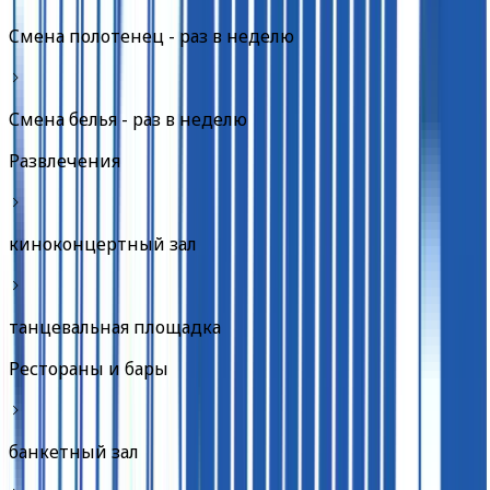
Cмена полотенец - раз в неделю
Смена белья - раз в неделю
Развлечения
киноконцертный зал
танцевальная площадка
Рестораны и бары
банкетный зал