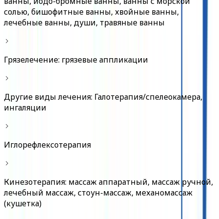
ванны, йодо-бромные ванны, ванны с морской
солью, бишофитные ванны, хвойные ванны,
лечебные ванны, души, травяные ванны
Грязелечение: грязевые аппликации
Другие виды лечения: Галотерапия/спелеокамера,
ингаляции
Иглорефлексотерапия
Кинезотерапия: массаж аппаратный, массаж ручной,
лечебный массаж, стоун-массаж, механомассаж
(кушетка)