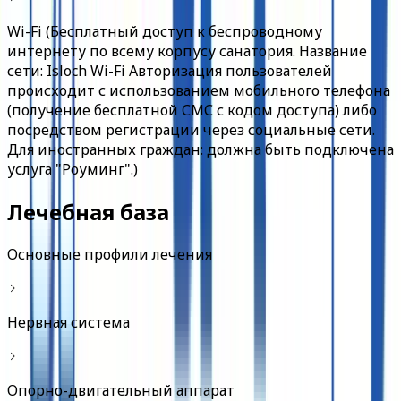
Wi-Fi (Бесплатный доступ к беспроводному
интернету по всему корпусу санатория. Название
сети: Isloch Wi-Fi Авторизация пользователей
происходит с использованием мобильного телефона
(получение бесплатной СМС с кодом доступа) либо
посредством регистрации через социальные сети.
Для иностранных граждан: должна быть подключена
услуга "Роуминг".)
Лечебная база
Основные профили лечения
Нервная система
Опорно-двигательный аппарат