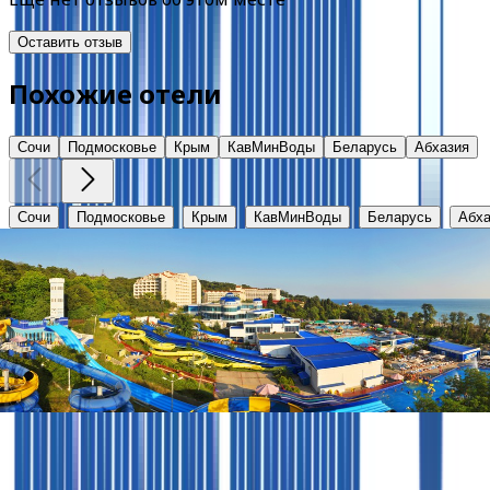
Оставить отзыв
Похожие отели
Сочи
Подмосковье
Крым
КавМинВоды
Беларусь
Абхазия
Сочи
Подмосковье
Крым
КавМинВоды
Беларусь
Абха
Аквалоо
Краснодарский край, г. Сочи, ЛОО, ул. Декабристов, 78 
от
3100
₽
Клиентам