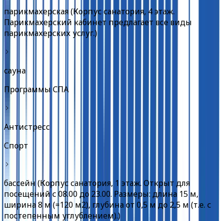
парикмахерская (Корпус санатория, 4 этаж.
Парикмахерский кабинет предлагает все виды
парикмахерских услуг.)
сауна
Программы СПА
Антистресс
Спорт
бассейн (Корпус санатория, 1 этаж. Открыт для
посещений с 08.00 до 23.00. Размеры: длина 15 м,
ширина 8 м (=120 м2), глубина от 0,5 м до 2,5 м (т.е. с
постепенным углублением).)