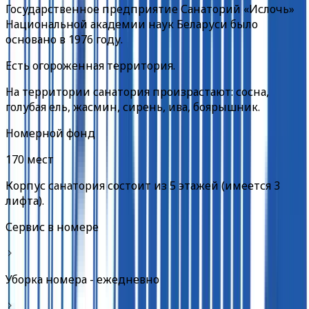
Государственное предприятие Санаторий «Ислочь»
Национальной академии наук Беларуси было
основано в 1976 году.
Есть огороженная территория.
На территории санатория произрастают: сосна,
голубая ель, жасмин, сирень, ива, боярышник.
Номерной фонд
170 мест
Корпус санатория состоит из 5 этажей (имеется 3
лифта).
Сервис в номере
Уборка номера - ежедневно