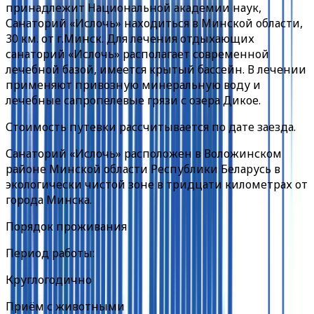
принадлежит Национальной академии наук,
Санаторий «Ислочь» находиться в Минской области,
30 км. от г.Минск. Для лечения отдыхающих
санаторий «Ислочь» располагает современной
лечебной базой, имеется крытый бассейн. В лечении
применяют привозную минеральную воду и
лечебные сапропелевые грязи с озера Дикое.
Стоимость путевки рассчитывается по дате заезда.
Санаторий «Ислочь» расположен в Воложинском
районе Минской области Республики Беларусь в
экологически чистой зоне в тридцати километрах от
города Минска.
Порядок проживания
Период работы:
Круглогодично
Приём с животными