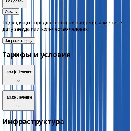
без детей
Искать
Подходящих предложений не найдено, измените
дату заезда или количество человек.
Запросить цену
Тарифы и условия
Тариф
Лечение
Тариф
Лечение
Инфраструктура