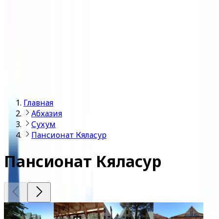
Войти
Главная
Абхазия
Сухум
Пансионат Кяласур
Пансионат Кяласур