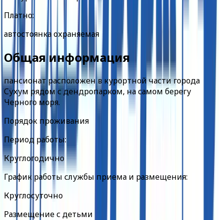
Платно:
автостоянка охраняемая
Общая информация
пансионат расположен в курортной части города
Сухум рядом с дендропарком, на самом берегу
Черного моря.
Порядок проживания
Период работы:
Круглогодично
График работы службы приема и размещения:
Круглосуточно
Размещение с детьми