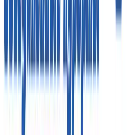
ООО «Объединенные курорты»
ИНН 7710576419
Реестровые номера»
РТО 003063
РТА 0019281
Курсы валют
€
96.88
$
83.85
Время (Мск)
05:00