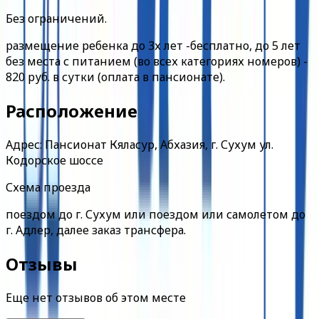
Без ограничений.
размещение ребенка до 3х лет -бесплатно, до 5 лет
без места с питанием (во всех категориях номеров) -
820 руб. в сутки (оплата в пансионате).
Расположение
Адрес: Пансионат Кяласур, Абхазия, г. Сухум ул.
Кодорское шоссе
Схема проезда
поездом до г. Сухум или поездом или самолетом до
г. Адлер, далее заказ трансфера.
Отзывы
Еще нет отзывов об этом месте