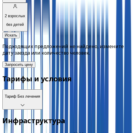
2 взрослых
без детей
Искать
Подходящих предложений не найдено, измените
дату заезда или количество человек.
Запросить цену
Тарифы и условия
Тариф
Без лечения
Инфраструктура