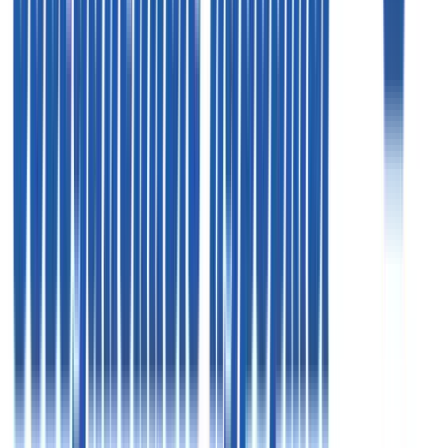
09:00 - 19:00
Пт
09:00 - 18:00
Пн - Чт
09:00 - 19:00
Пт
09:00 - 18:00
Офис в Москве
125124, г. Москва, 3-я ул. Ямского поля, д. 2 корп. 12
«Белорусская» (7 минут)
Схема проезда
Цены, указанные на сайте, предоставлены для