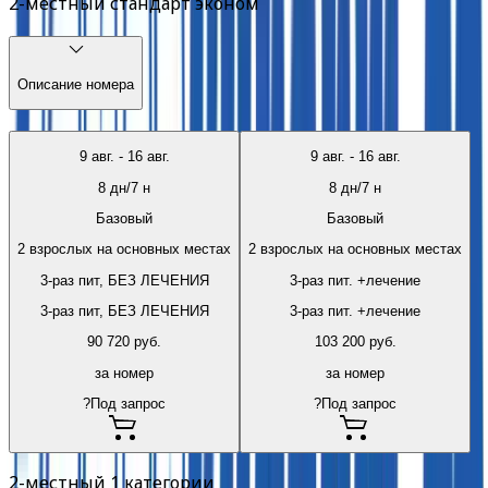
2-местный стандарт эконом
Описание номера
9 авг.
-
16 авг.
9 авг.
-
16 авг.
8
дн/
7
н
8
дн/
7
н
Базовый
Базовый
2 взрослых на основных местах
2 взрослых на основных местах
3-раз пит, БЕЗ ЛЕЧЕНИЯ
3-раз пит. +лечение
3-раз пит, БЕЗ ЛЕЧЕНИЯ
3-раз пит. +лечение
90 720
руб.
103 200
руб.
за номер
за номер
?
Под запрос
?
Под запрос
2-местный 1 категории