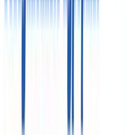
ознакомления и не являются публичной офертой (ст.
435 ГК РФ, cт. 437 ГК РФ)
ООО «Здравкурорт»
ИНН 7718732821
ООО «Объединенные курорты»
ИНН 7710576419
Реестровые номера»
РТО 003063
РТА 0019281
Курсы валют
€
97.68