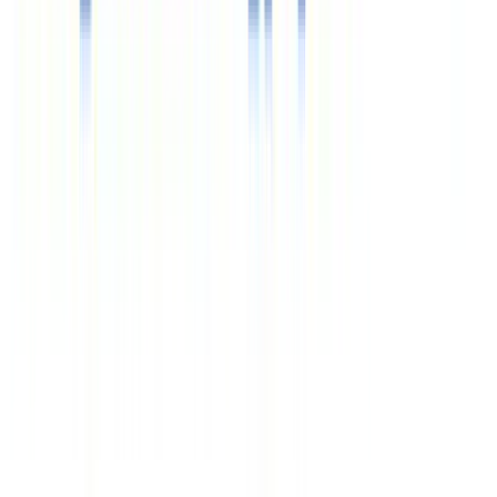
$
84.63
Время (Мск)
20:46
Курсы валют
€
97.68
$
84.63
Время (Мск)
20:46
Официальный сайт – туроператор «Здравкурорт»,
2000-
2026