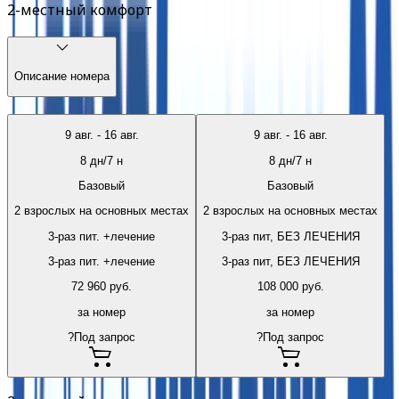
2-местный комфорт
Описание номера
9 авг.
-
16 авг.
9 авг.
-
16 авг.
8
дн/
7
н
8
дн/
7
н
Базовый
Базовый
2 взрослых на основных местах
2 взрослых на основных местах
3-раз пит. +лечение
3-раз пит, БЕЗ ЛЕЧЕНИЯ
3-раз пит. +лечение
3-раз пит, БЕЗ ЛЕЧЕНИЯ
72 960
руб.
108 000
руб.
за номер
за номер
?
Под запрос
?
Под запрос