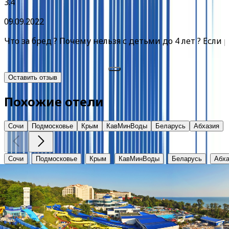
3.4
09.09.2022
Что за бред ? Почему нельзя с детьми до 4 лет ? Если
Оставить отзыв
Похожие отели
Сочи
Подмосковье
Крым
КавМинВоды
Беларусь
Абхазия
Сочи
Подмосковье
Крым
КавМинВоды
Беларусь
Абха
Аквалоо
Краснодарский край, г. Сочи, ЛОО, ул. Декабристов, 78 
от