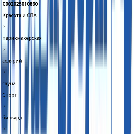
С002025010860
Красота и СПА
парикмахерская
солярий
сауна
Спорт
бильярд