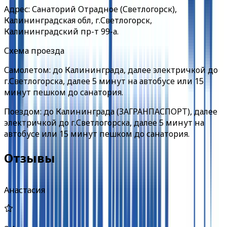
Адрес: Санаторий Отрадное (Светлогорск),
Калининградская обл, г.Светлогорск,
Калининградский пр-т 99-а.
Схема проезда
Самолетом: до Калининграда, далее электричкой до
г.Светлогорска, далее 5 минут на автобусе или 15
минут пешком до санатория.
Поездом: до Калининграда (ЗАГРАНПАСПОРТ), далее
электричкой до г.Светлогорска, далее 5 минут на
автобусе или 15 минут пешком до санатория.
Отзывы
Анастасия