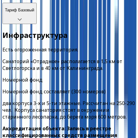
Тариф
Базовый
Инфраструктура
Есть огороженная территория.
Санаторий «Отрадное» располагается в 1,5 км от
Светлогорска и в 40 км от Калининграда.
Номерной фонд
Номерной фонд составляет (300 номеров)
два корпуса 3-х и 5-ти этажные. Рассчитан на 250-290
чел. Корпуса санатория стоят в окружении
старинного лесопарка, до берега моря 600 метров.
Аккредитация объекта: Запись в реестре
классифицированных средств размещения