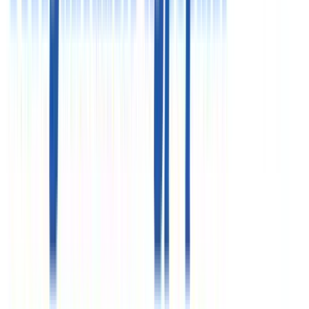
ООО «Здравкурорт»
ИНН 7718732821
ООО «Объединенные курорты»
ИНН 7710576419
Реестровые номера»
РТО 003063
РТА 0019281
Курсы валют
€
97.68
$
84.63