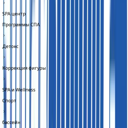
SPA центр
Программы СПА
Детокс
Коррекция фигуры
SPA и Wellness
Спорт
бассейн