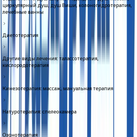
циркулярный душ, душ Виши, колоногидротерапия,
лечебные ванны
Диетотерапия
Другие виды лечения: талассотерапия,
кислородотерапия
Кинезотерапия: массаж, мануальная терапия
Натуротерапия: спелеокамера
Озонотерапия