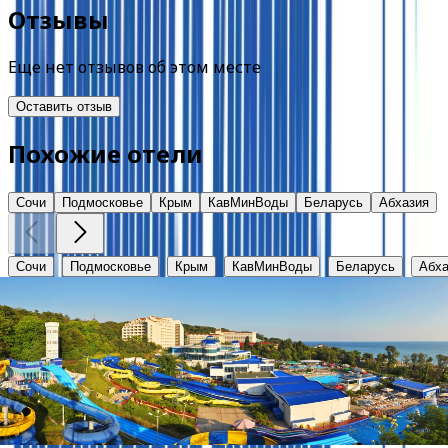
Отзывы
Еще нет отзывов об этом месте
Оставить отзыв
Похожие отели
Сочи
Подмосковье
Крым
КавМинВоды
Беларусь
Абхазия
Сочи
Подмосковье
Крым
КавМинВоды
Беларусь
Абха
Аквалоо
Краснодарский край, г. Сочи, ЛОО, ул. Декабристов, 78 
от
3100
₽