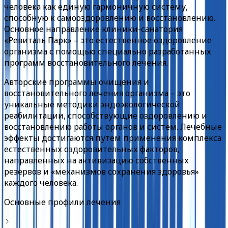
человека как единую гармоничную систему,
способную к самооздоровлению и восстановлению.
Основное направление клиники-санатория
«Ревиталь Парк» – это естественное оздоровление
организма с помощью специально разработанных
программ восстановительного лечения.
Авторские программы очищения и
восстановительного лечения организма – это
уникальные методики эндоэкологической
реабилитации, способствующие оздоровлению и
восстановлению работы органов и систем. Лечебные
эффекты достигаются путем применения комплекса
естественных оздоровительных факторов,
направленных на активизацию собственных
резервов и «механизмов сохранения здоровья»
каждого человека.
Основные профили лечения