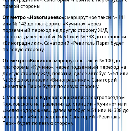
правой стороны.
От метро «Новогиреево»:
маршрутное такси № 111
или № 142 до платформы «Кучино», через
подземный переход на другую сторону Ж/Д
полотна, далее автобус № 51 или № 338 до остановки
«Виноградники», Санаторий «Ревиталь Парк» будет
по левую сторону.
От метро «Выхино»:
маршрутное такси № 100 до
платформы «Кучино», через подземный переход на
другую сторону Ж/Д полотна, далее автобус № 51 или
№ 338 до остановки «Виноградники», Санаторий
«Ревиталь Парк» будет по левую сторону.
С Московского Курского вокзала:
электропоездом
Горьковского направления до станции «Кучино» или
«Железнодорожная», далее автобус №51 или № 338 до
остановки «Виноградники», Санаторий «Ревиталь
Парк» будет по левую сторону.