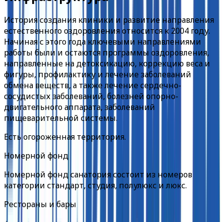
История создания клиники и развитие направления
естественного оздоровления относится к 2004 году.
Начиная с этого года ключевыми направлениями
работы были и остаются программы оздоровления,
направленные на детоксикацию, коррекцию веса и
фигуры, профилактику и лечение заболеваний
обмена веществ, а также лечение сердечно-
сосудистых заболеваний, болезней опорно-
двигательного аппарата, заболеваний
пищеварительной системы.
Есть огороженная территория.
Номерной фонд
Номерной фонд санатория состоит из номеров
категории стандарт, студия, полулюкс и люкс.
Рестораны и бары