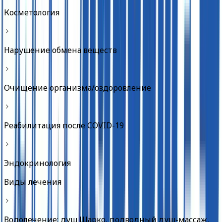
Косметология
Нарушение обмена веществ
Очищение организма/оздоровление
Реабилитация после COVID-19
Эндокринология
Виды лечения
Водолечение: душ Шарко, подводный душ-массаж,