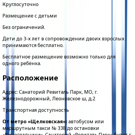
Круглосуточно
Размещение с детьми
Без ограничений.
Дети до 3-х лет в сопровождении двоих взрослых
принимаются бесплатно.
Бесплатное размещение возможно только для
одного ребёнка.
Расположение
Адрес: Санаторий Ревиталь Парк, МО, г.
Железнодорожный, Леоновское ш, д.2
Транспортная доступность
От метро «Щелковская»:
автобусом или
маршрутным такси № 338 до остановки
«Виноградники». Санаторий «Ревиталь Парк» будет с