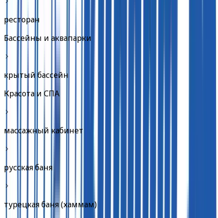
ресторан
Бассейны и аквапарки
крытый бассейн
Красота и СПА
массажный кабинет
русская баня
турецкая баня (хаммам)