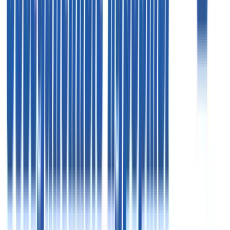
Пт
09:00 - 18:00
Пн - Чт
09:00 - 19:00
Пт
09:00 - 18:00
Офис в Москве
125124, г. Москва, 3-я ул. Ямского поля, д. 2 корп. 12
«Белорусская» (7 минут)
Схема проезда
Цены, указанные на сайте, предоставлены для
ознакомления и не являются публичной офертой (ст.
435 ГК РФ, cт. 437 ГК РФ)