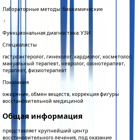
Лабораторные методы: биохимические
Функциональная диагностика: УЗИ
Специалисты
гастроэнтеролог, гинеколог, кардиолог, косметолог,
мануальный терапевт, невролог, озонотерапевт,
терапевт, физиотерапевт
Показания
ожирение, обмен веществ, коррекция фигуры
восстановительной медициной
Общая информация
представляет крупнейший центр
восстановительного лечения, под оказание