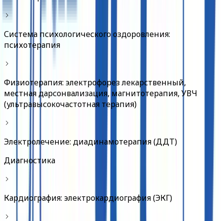
Система психологического оздоровления:
психотерапия
Физиотерапия: электрофорез лекарственный,
местная дарсонвализация, магнитотерапия, УВЧ
(ультравысокочастотная терапия)
Электролечение: диадинамотерапия (ДДТ)
Диагностика
Кардиография: электрокардиография (ЭКГ)