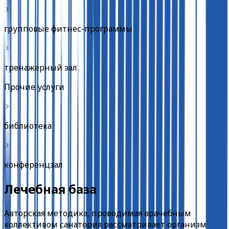
групповые фитнес-программы
тренажерный зал
Прочие услуги
библиотека
конференцзал
Лечебная база
Авторская методика, проводимая врачебным
коллективом санатория рассматривает организм