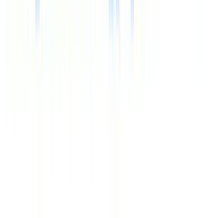
Время (Мск)
14:14
Курсы валют
€
97.68
$
84.63
Время (Мск)
14:14
Официальный сайт – туроператор «Здравкурорт»,
2000-
2026
Путёвки в санатории и пансионаты, отдых с