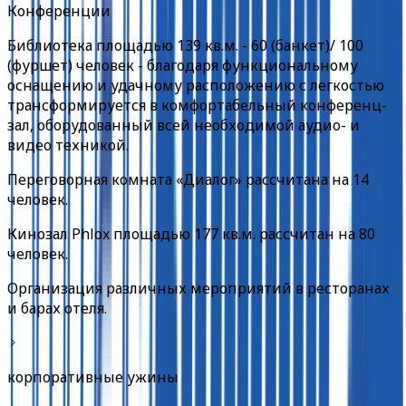
Конференции
Библиотека площадью 139 кв.м. - 60 (банкет)/ 100
(фуршет) человек - благодаря функциональному
оснащению и удачному расположению с легкостью
трансформируется в комфортабельный конференц-
зал, оборудованный всей необходимой аудио- и
видео техникой.
Переговорная комната «Диалог» рассчитана на 14
человек.
Кинозал Phlox площадью 177 кв.м. рассчитан на 80
человек.
Организация различных мероприятий в ресторанах
и барах отеля.
корпоративные ужины