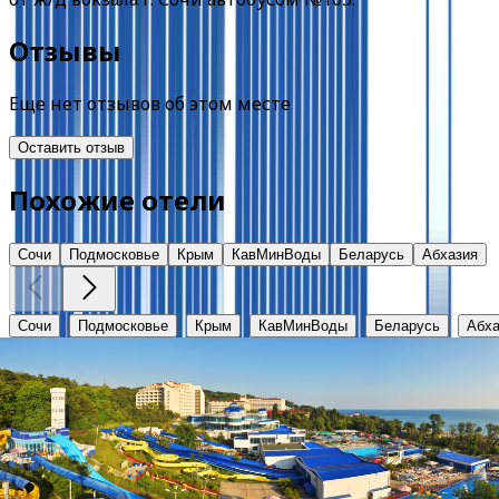
Отзывы
Еще нет отзывов об этом месте
Оставить отзыв
Похожие отели
Сочи
Подмосковье
Крым
КавМинВоды
Беларусь
Абхазия
Сочи
Подмосковье
Крым
КавМинВоды
Беларусь
Абха
Аквалоо
Краснодарский край, г. Сочи, ЛОО, ул. Декабристов, 78 
от
3100
₽