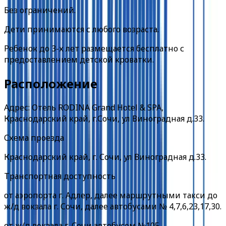
Без ограничений.
Дети принимаются с любого возраста.
Ребенок до 3-х лет размещается бесплатно с
предоставлением детской кроватки.
Расположение
Адрес: Отель RODINA Grand Hotel & SPA,
Краснодарский край, г.Сочи, ул Виноградная д.33.
Схема проезда
Краснодарский край, г. Сочи, ул Виноградная д.33.
Транспортная доступность
от аэропорта г. Адлер, далее маршрутными такси до
ж/д вокзала г. Сочи, далее автобусами № 4,7,6,23,17,30.
от ж/д вокзала г. Сочи автобусом №105.