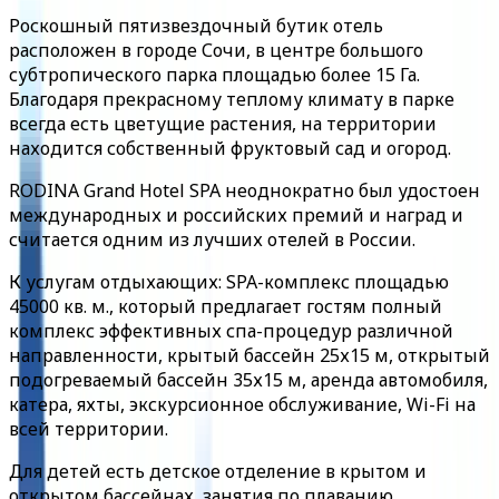
Роскошный пятизвездочный бутик отель
расположен в городе Сочи, в центре большого
субтропического парка площадью более 15 Га.
Благодаря прекрасному теплому климату в парке
всегда есть цветущие растения, на территории
находится собственный фруктовый сад и огород.
RODINA Grand Hotel SPA неоднократно был удостоен
международных и российских премий и наград и
считается одним из лучших отелей в России.
К услугам отдыхающих: SPA-комплекс площадью
45000 кв. м., который предлагает гостям полный
комплекс эффективных спа-процедур различной
направленности, крытый бассейн 25х15 м, открытый
подогреваемый бассейн 35х15 м, аренда автомобиля,
катера, яхты, экскурсионное обслуживание, Wi-Fi на
всей территории.
Для детей есть детское отделение в крытом и
открытом бассейнах, занятия по плаванию,