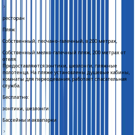
ресторан
Пляж
Собственный, песчано-галечный, в 200 метрах,
Собственный мелко-галечный пляж, 200 метрах от
отеля.
Предоставляются зонтики, шезлонги, пляжные
полотенца. На пляже установлены душевые кабины,
комнаты для переодевания, работает спасательная
служба.
Бесплатно:
зонтики, шезлонги
Бассейны и аквапарки