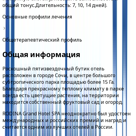
общий тонус.Длительность: 7, 10, 14 дней).
Основные профили лечения
Общетерапевтический профиль
Общая информация
Роскошный пятизвездочный бутик отель
расположен в городе Сочи, в центре большого
субтропического парка площадью более 15 Га.
Благодаря прекрасному теплому климату в парке
всегда есть цветущие растения, на территории
находится собственный фруктовый сад и огород.
RODINA Grand Hotel SPA неоднократно был удостоен
международных и российских премий и наград и
считается одним из лучших отелей в России.