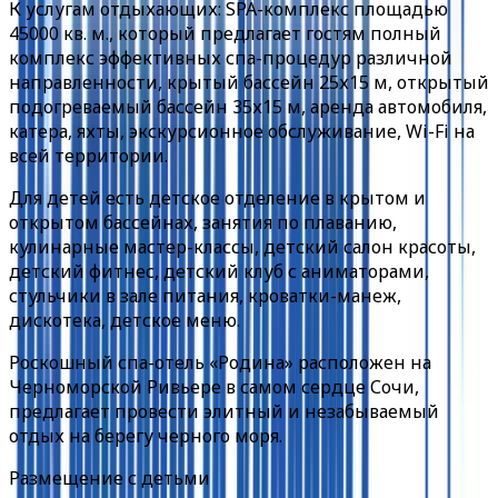
К услугам отдыхающих: SPA-комплекс площадью
45000 кв. м., который предлагает гостям полный
комплекс эффективных спа-процедур различной
направленности, крытый бассейн 25х15 м, открытый
подогреваемый бассейн 35х15 м, аренда автомобиля,
катера, яхты, экскурсионное обслуживание, Wi-Fi на
всей территории.
Для детей есть детское отделение в крытом и
открытом бассейнах, занятия по плаванию,
кулинарные мастер-классы, детский салон красоты,
детский фитнес, детский клуб с аниматорами,
стульчики в зале питания, кроватки-манеж,
дискотека, детское меню.
Роскошный спа-отель «Родина» расположен на
Черноморской Ривьере в самом сердце Сочи,
предлагает провести элитный и незабываемый
отдых на берегу черного моря.
Размещение с детьми