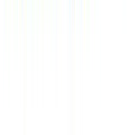
Время (Мск)
09:53
Курсы валют
€
97.68
$
84.63
Время (Мск)
09:53
Официальный сайт – туроператор «Здравкурорт»,
2000-
2026