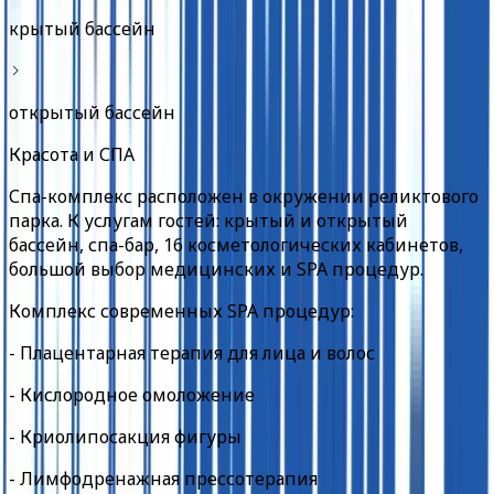
крытый бассейн
открытый бассейн
Красота и СПА
Спа-комплекс расположен в окружении реликтового
парка. К услугам гостей: крытый и открытый
бассейн, спа-бар, 16 косметологических кабинетов,
большой выбор медицинских и SPA процедур.
Комплекс современных SPA процедур:
- Плацентарная терапия для лица и волос
- Кислородное омоложение
- Криолипосакция фигуры
- Лимфодренажная прессотерапия