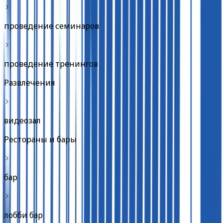
проведение семинаров
проведение тренингов
Развлечения
видеозал
Рестораны и бары
бар
лобби бар