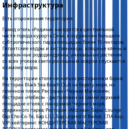
Инфраструктура
Есть огороженная территория.
Гранд отель «Родина» находится в центральной
части города курорта Сочи, в окружении большого
субтропического парка площадью более 15 гектаров.
Гигантские кедры и лиственницы, изящные клены и
изысканные рододендроны, уникальные растения
со всех уголков света роскошным ковром спускаются
к самому морю.
На территории отеля несколько ресторанов и баров:
Ресторан Black Sea Beach Club на берегу моря, на
галечном пляже; Ресторан «Черная Магнолия»;
Ресторан «Небеса» - расположен на самой верхней
площадке отеля, с панорамой Черного моря,
старинного парка; Ресторан «Москва»; Бары: Lounge
бар Cho-Co-Te, Бар LILI, Бар Legend of Baikal, СПА-бар,
VIP-кейтеринг. КОНДИТЕРСКАЯ МАСТЕРСКАЯ