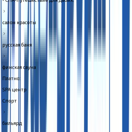
- СПА-путешествие для двоих.
салон красоты
русская баня
финская сауна
Платно:
SPA центр
Спорт
бильярд