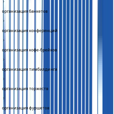
организация банкетов
организация конференций
организация кофе-брейков
организация тимбилдинга
организация торжеств
организация фуршетов