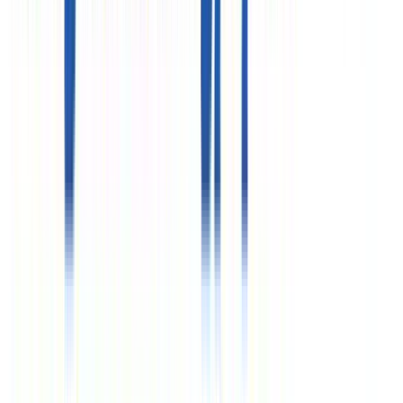
435 ГК РФ, cт. 437 ГК РФ)
ООО «Здравкурорт»
ИНН 7718732821
ООО «Объединенные курорты»
ИНН 7710576419
Реестровые номера»
РТО 003063
РТА 0019281
Курсы валют
€
97.68
$
84.63