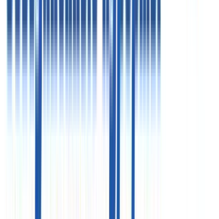
09:00 - 19:00
Пт
09:00 - 18:00
Пн - Чт
09:00 - 19:00
Пт
09:00 - 18:00
Офис в Москве
125124, г. Москва, 3-я ул. Ямского поля, д. 2 корп. 12
«Белорусская» (7 минут)
Схема проезда
Цены, указанные на сайте, предоставлены для
ознакомления и не являются публичной офертой (ст.