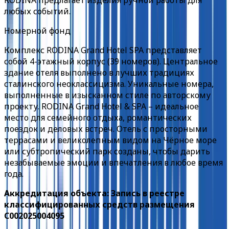
RODINA предлагает изделия ручной работы для
любых событий.
Номерной фонд
Комплекс R ODINA Grand Hotel SPA представляет
собой 4-этажный корпус (39 номеров). Центральное
здание отеля выполнено в лучших традициях
сталинского неоклассицизма. Уникальные номера,
выполненные в изысканном стиле по авторскому
проекту. RODINA Grand Hotel & SPA – идеальное
место для семейного отдыха, романтических
поездок и деловых встреч. Отель с просторными
террасами и великолепным видом на Чёрное море
или субтропический парк созданы, чтобы дарить
незабываемые эмоции и впечатления в любое время
года.
Аккредитация объекта: Запись в реестре
классифицированных средств размещения
С002025004095