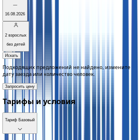
—
16.08.2026
2 взрослых
без детей
Искать
Подходящих предложений не найдено, измените
дату заезда или количество человек.
Запросить цену
Тарифы и условия
Тариф
Базовый