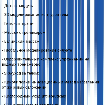
- Детокс-модуль
- 3D моделирование контуров тела
- Гипокситерапия
- Массаж c тренажером
- Балийский массаж
- Глобальное моделирование силуэта
- Оздоровительный комплекс упражнений на
водных тренажерах
- SPA-уход за телом:
- Криолиполиз: инновационный метод избавления
от жировых отложений
- Кислородный уход Intraceuticals